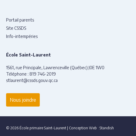
Portail parents
Site CSSDS
Info-intempéries
École Saint-Laurent
1561, rue Principale, Lawrenceville (Québec) J0E 1W0
Téléphone :
819 746-2019
stlaurent@cssds.gouv.qc.ca
Nous joindre
© 2026 École primaire Saint-Laurent
|
Conception Web :
Standish