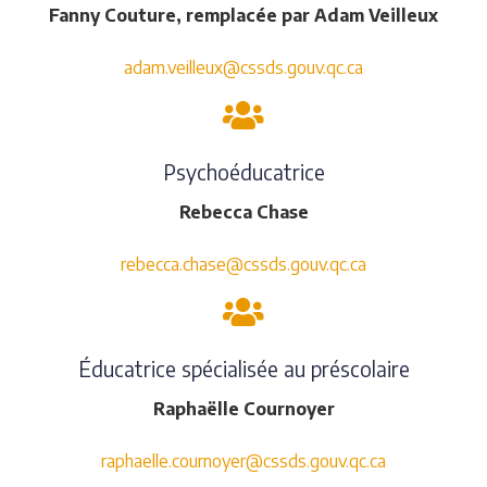
Fanny Couture, remplacée par Adam Veilleux
adam.veilleux@cssds.gouv.qc.ca
Psychoéducatrice
Rebecca Chase
rebecca.chase@cssds.gouv.qc.ca
Éducatrice spécialisée au préscolaire
Raphaëlle Cournoyer
raphaelle.cournoyer@cssds.gouv.qc.ca