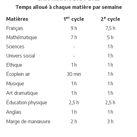
Temps alloué à chaque matière par semaine
er
e
Matières
1
cycle
2
cycle
Français
9 h
7,5 h
Mathématique
7 h
5 h
Sciences
-
1 h
Univers social
-
1 h
Éthique
1 h
1 h
Écoplein air
30 min
1 h
Musique
1 h
1 h
Art dramatique
1 h
1 h
Éducation physique
2,5 h
2,5 h
Anglais
1 h
1 h
Marge de manœuvre
2 h
3 h