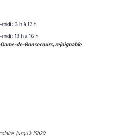
midi : 8 h à 12 h
midi : 13 h à 16 h
tre-Dame-de-Bonsecours, rejoignable
colaire, jusqu'à 15h20