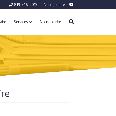
Youtube
819 746-2019
Nous joindre
aire
Services
Nous joindre
ire